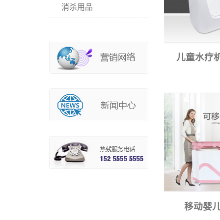
消杀用品
儿童水疗机
移动婴